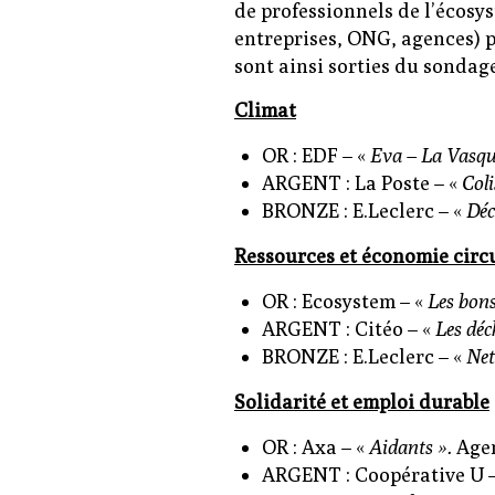
de professionnels de l’écosys
entreprises, ONG, agences) p
sont ainsi sorties du sondag
Climat
OR : EDF – «
Eva – La Vasqu
ARGENT : La Poste – «
Col
BRONZE : E.Leclerc – «
Déc
Ressources et économie circ
OR : Ecosystem – «
Les bons
ARGENT : Citéo – «
Les déc
BRONZE : E.Leclerc – «
Net
Solidarité et emploi durable
OR : Axa – «
Aidants ».
Agen
ARGENT : Coopérative U 