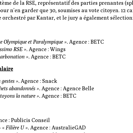
tème de la RSE, représentatif des parties prenantes (sp
our n’en garder que 30, soumises au vote citoyen. 12 
e orchestré par Kantar, et le jury a également sélecti
e Olympique et Paralympique ».
Agence : BETC
issimo RSE ».
Agence : Wings
arbonation ».
Agence : BETC
ulaire
 gestes ».
Agence : Snack
hets abandonnés ».
Agence : Agence Belle
toyons la nature ».
Agence : BETC
ce : Publicis Conseil
– «
Filière U ».
Agence : AustralieGAD