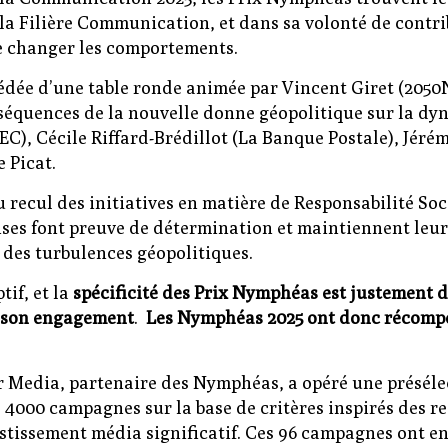
a Filière Communication, et dans sa volonté de contrib
de changer les comportements.
cédée d’une table ronde animée par Vincent Giret (2050
séquences de la nouvelle donne géopolitique sur la dy
C), Cécile Riffard-Brédillot (La Banque Postale), Jér
 Picat.
u recul des initiatives en matière de Responsabilité Soc
ises font preuve de détermination et maintiennent leur
 des turbulences géopolitiques.
tif, et la
spécificité des Prix Nymphéas est justement 
r son engagement
.
Les Nymphéas 2025 ont donc récomp
ar Media, partenaire des Nymphéas, a opéré une présél
de 4000 campagnes sur la base de critères inspirés de
vestissement média significatif. Ces 96 campagnes ont e